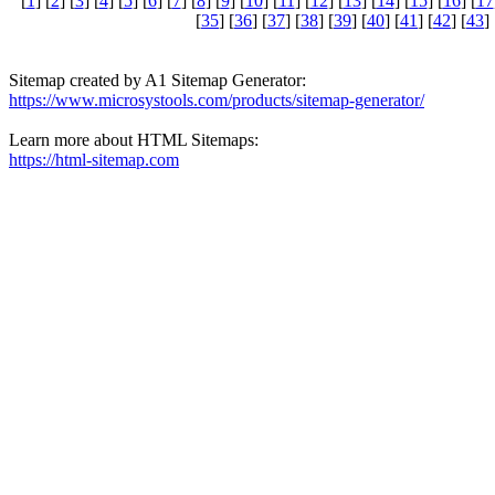
[
1
] [
2
] [
3
] [
4
] [
5
] [
6
] [
7
] [
8
] [
9
] [
10
] [
11
] [
12
] [
13
] [
14
] [
15
] [
16
] [
17
[
35
] [
36
] [
37
] [
38
] [
39
] [
40
] [
41
] [
42
] [
43
] 
Sitemap created by A1 Sitemap Generator:
https://www.microsystools.com/products/sitemap-generator/
Learn more about HTML Sitemaps:
https://html-sitemap.com