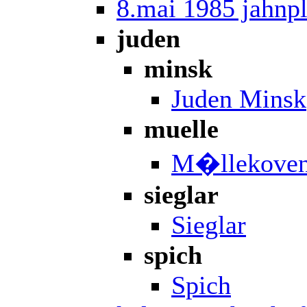
8.mai 1985 jahnpl
juden
minsk
Juden Minsk
muelle
M�llekove
sieglar
Sieglar
spich
Spich