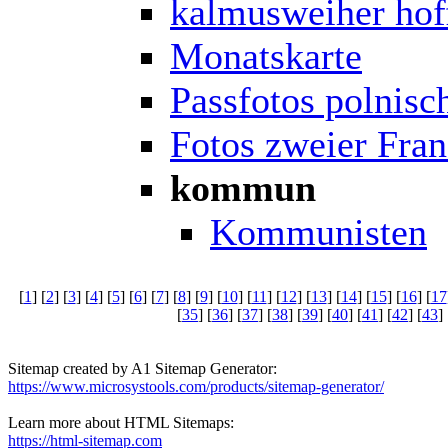
kalmusweiher hof
Monatskarte
Passfotos polnisc
Fotos zweier Fra
kommun
Kommunisten
[
1
] [
2
] [
3
] [
4
] [
5
] [
6
] [
7
] [
8
] [
9
] [
10
] [
11
] [
12
] [
13
] [
14
] [
15
] [
16
] [
17
[
35
] [
36
] [
37
] [
38
] [
39
] [
40
] [
41
] [
42
] [
43
] 
Sitemap created by A1 Sitemap Generator:
https://www.microsystools.com/products/sitemap-generator/
Learn more about HTML Sitemaps:
https://html-sitemap.com