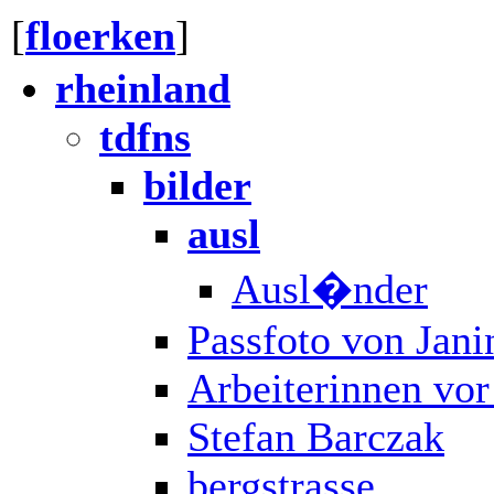
[
floerken
]
rheinland
tdfns
bilder
ausl
Ausl�nder
Passfoto von Jani
Arbeiterinnen vo
Stefan Barczak
bergstrasse