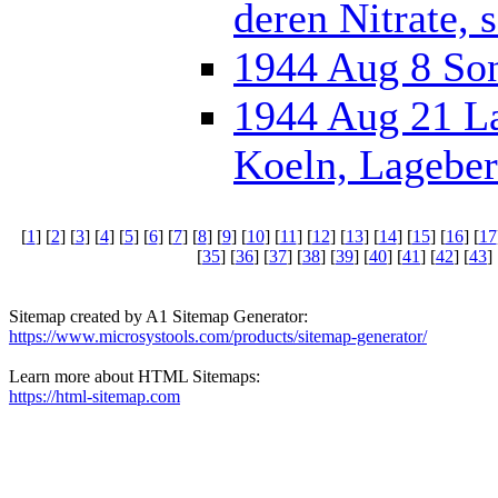
deren Nitrate, 
1944 Aug 8 Son
1944 Aug 21 La
Koeln, Lageber
[
1
] [
2
] [
3
] [
4
] [
5
] [
6
] [
7
] [
8
] [
9
] [
10
] [
11
] [
12
] [
13
] [
14
] [
15
] [
16
] [
17
[
35
] [
36
] [
37
] [
38
] [
39
] [
40
] [
41
] [
42
] [
43
] 
Sitemap created by A1 Sitemap Generator:
https://www.microsystools.com/products/sitemap-generator/
Learn more about HTML Sitemaps:
https://html-sitemap.com