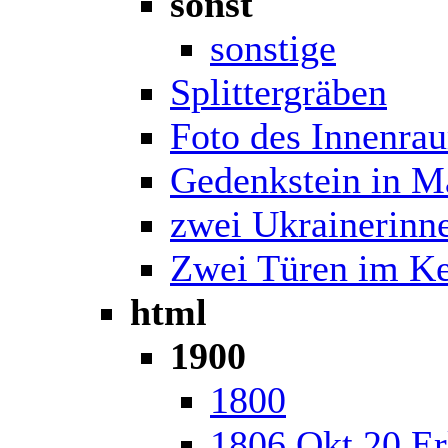
sonst
sonstige
Splittergräben
Foto des Innenra
Gedenkstein in M
zwei Ukrainerinn
Zwei Türen im Ke
html
1900
1800
1806 Okt 20 Er