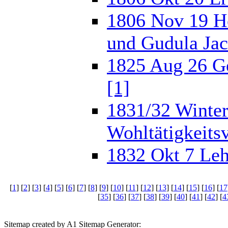
1806 Nov 19 H
und Gudula Jac
1825 Aug 26 G
[1]
1831/32 Winter
Wohltätigkeits
1832 Okt 7 Leh
[
1
] [
2
] [
3
] [
4
] [
5
] [
6
] [
7
] [
8
] [
9
] [
10
] [
11
] [
12
] [
13
] [
14
] [
15
] [
16
] [
17
[
35
] [
36
] [
37
] [
38
] [
39
] [
40
] [
41
] [
42
] [
4
Sitemap created by A1 Sitemap Generator: