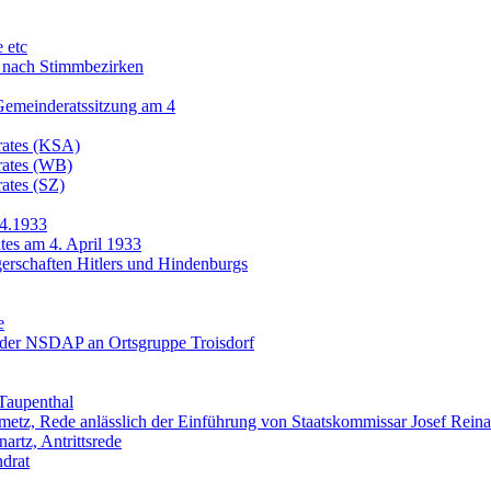
 etc
, nach Stimmbezirken
emeinderatssitzung am 4
rates (KSA)
rates (WB)
ates (SZ)
.4.1933
tes am 4. April 1933
rschaften Hitlers und Hindenburgs
e
 der NSDAP an Ortsgruppe Troisdorf
 Taupenthal
nmetz, Rede anlässlich der Einführung von Staatskommissar Josef Reina
artz, Antrittsrede
drat