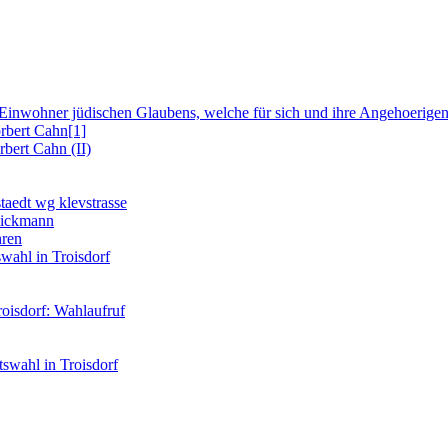
en Einwohner jüdischen Glaubens, welche für sich und ihre Angehoeri
rbert Cahn[1]
bert Cahn (II)
aedt wg klevstrasse
nickmann
hren
wahl in Troisdorf
isdorf: Wahlaufruf
swahl in Troisdorf