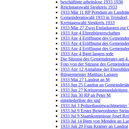
beschäftigte arbeitslose 1933 1936
Reichstagswahl Siegkreis 1933
1933 Mär 11 RP Potsdam an Landräte
Gemeinderatswahl 1933 in Troisdorf
Kreistagswahl Siegkreis 1933
1933 Mär 27 Zwei Einladungen zur G
1933 Apr 4 Ehrenbürgerschaften
1933 Apr 4 Eröffnung des Gemeinde
1933 Apr 4 Eröffnung des Gemeinde
1933 Apr 4 Eröffnung des Gemeinder
1933 Apr 4 Bgm langen rede
Die Sitzung des Gemeinderates am 4
Foto von der Sitzung des Gemeindera
1933 Apr 12 Annahme der Ehrenbürge
Bürgermeister Matthias Langen
1933 Mai 27 Landrat an M
1933 Jun 25 Landrat an Gemeinderät
1933 Jun 27 Kreispropagandaleitung
1933 Jun 30 RP an Peter M
mitgliederliste der spd
1933 Jul 3 Polizeihauptwachtmeister
1933 Jul 9 Erster Beigeordneter Stei
1933 Jul 9 Staatskommissar Josef Rein
1933 Jul 14 Bgm von Menden an Lan
1933 Juli 20 Frau Krämer an Landrat