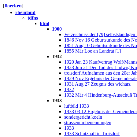
[
floerken
]
rheinland
tdfns
html
1900
Verzeichniss der [79] selbstständig
1846 Nov 16 Geburtsurkunde des No
1851 Aug 10 Geburtsurkunde des Nor
1855 Mär Loe an Landrat [1]
1932
1920 Jan 23 Kaufvertrag Wolf/Mannst
1923 Jun 21 Der Tod des Ludwig K
troisdorf Aufnahmen aus den 20er Ja
1929 Nov Ergebnis der Gemeinderats
1931 Aug 27 Zeugnis des wicharz
1932
1932 Mär 4 Hindenburg-Ausschuß Tro
1933
luftbild 1933
1933 03 12 Ergebnis der Gemeinderat
sondergericht koeln
strassenumbenennungen
1933
1933 Schutzhaft in Troisdorf