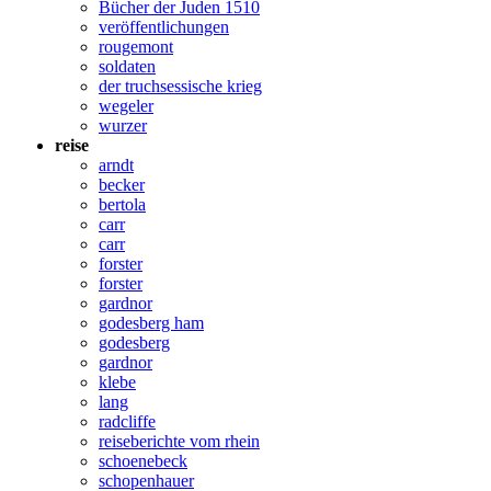
Bücher der Juden 1510
veröffentlichungen
rougemont
soldaten
der truchsessische krieg
wegeler
wurzer
reise
arndt
becker
bertola
carr
carr
forster
forster
gardnor
godesberg ham
godesberg
gardnor
klebe
lang
radcliffe
reiseberichte vom rhein
schoenebeck
schopenhauer