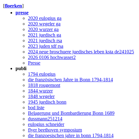
[
floerken
]
presse
2020 eulogius ga
2020 wegeler ga
2020 wurzer ga
2021 juedisch ga
2021 juedisch rsa
2023 juden tdf rsa
2024 neue broschuere juedisches leben ksta de241025
2026 0106 hochwasser2
Presse
publi
1794 eulogius
die französischen Jahre in Bonn 1794-1814
1818 rougemont
1844 wurzer
1848 wegeler
1945 juedisch bonn
bod liste
Belagerung und Bombardierung Bonn 1689
dussmann251214
eulogius schneider
flyer beethoven symposium
die franzoesischen jahre in bonn 1794-1814