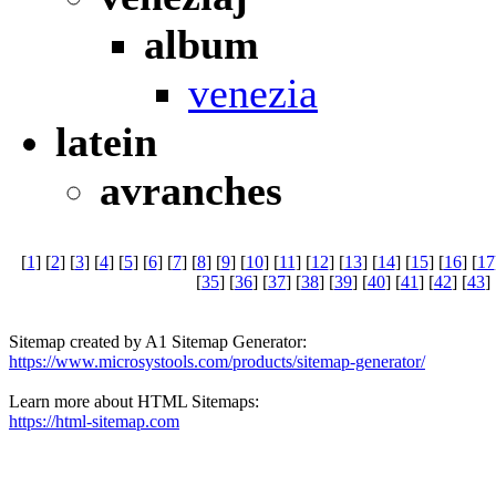
album
venezia
latein
avranches
[
1
] [
2
] [
3
] [
4
] [
5
] [
6
] [
7
] [
8
] [
9
] [
10
] [
11
] [
12
] [
13
] [
14
] [
15
] [
16
] [
17
[
35
] [
36
] [
37
] [
38
] [
39
] [
40
] [
41
] [
42
] [
43
] 
Sitemap created by A1 Sitemap Generator:
https://www.microsystools.com/products/sitemap-generator/
Learn more about HTML Sitemaps:
https://html-sitemap.com