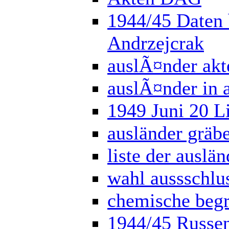
1944/45 Daten b
Andrzejcrak
auslÃ¤nder akt
auslÃ¤nder in a
1949 Juni 20 L
ausländer gräb
liste der auslän
wahl aussschlu
chemische begr
1944/45 Russen