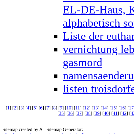
EL-DE-Haus, K
alphabetisch sor
Liste der eutha
vernichtung le
gasmord
namensaenderun
listen troisdorf
[
1
] [
2
] [
3
] [
4
] [
5
] [
6
] [
7
] [
8
] [
9
] [
10
] [
11
] [
12
] [
13
] [
14
] [
15
] [
16
] [
17
[
35
] [
36
] [
37
] [
38
] [
39
] [
40
] [
41
] [
42
] [
4
Sitemap created by A1 Sitemap Generator: