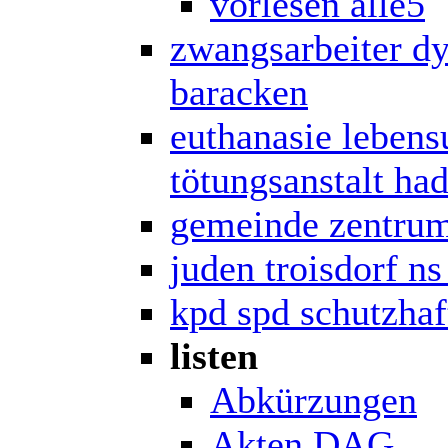
vorlesen alle5
zwangsarbeiter d
baracken
euthanasie lebens
tötungsanstalt ha
gemeinde zentrum
juden troisdorf n
kpd spd schutzhaf
listen
Abkürzungen
Akten DAG