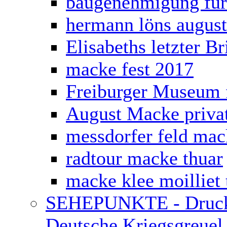
baugenehmigung für
hermann löns augus
Elisabeths letzter B
macke fest 2017
Freiburger Museum 
August Macke priva
messdorfer feld mac
radtour macke thuar
macke klee moilliet 
SEHEPUNKTE - Druckv
Deutsche Kriegsgreuel 