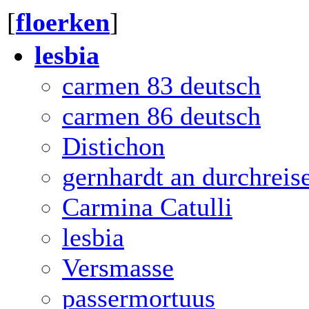
[
floerken
]
lesbia
carmen 83 deutsch
carmen 86 deutsch
Distichon
gernhardt an durchreis
Carmina Catulli
lesbia
Versmasse
passermortuus