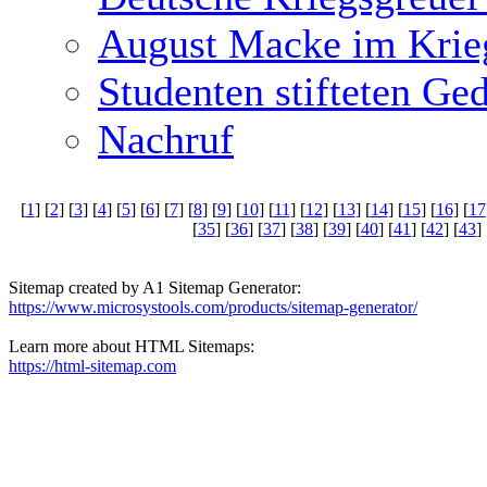
August Macke im Krie
Studenten stifteten Ge
Nachruf
[
1
] [
2
] [
3
] [
4
] [
5
] [
6
] [
7
] [
8
] [
9
] [
10
] [
11
] [
12
] [
13
] [
14
] [
15
] [
16
] [
17
[
35
] [
36
] [
37
] [
38
] [
39
] [
40
] [
41
] [
42
] [
43
] 
Sitemap created by A1 Sitemap Generator:
https://www.microsystools.com/products/sitemap-generator/
Learn more about HTML Sitemaps:
https://html-sitemap.com