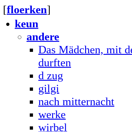
[
floerken
]
keun
andere
Das Mädchen, mit de
durften
d zug
gilgi
nach mitternacht
werke
wirbel