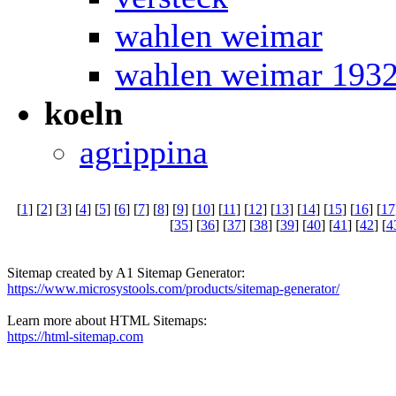
wahlen weimar
wahlen weimar 193
koeln
agrippina
[
1
] [
2
] [
3
] [
4
] [
5
] [
6
] [
7
] [
8
] [
9
] [
10
] [
11
] [
12
] [
13
] [
14
] [
15
] [
16
] [
17
[
35
] [
36
] [
37
] [
38
] [
39
] [
40
] [
41
] [
42
] [
4
Sitemap created by A1 Sitemap Generator:
https://www.microsystools.com/products/sitemap-generator/
Learn more about HTML Sitemaps:
https://html-sitemap.com