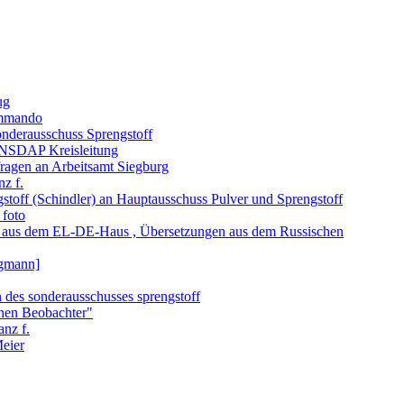
ug
ommando
nderausschuss Sprengstoff
NSDAP Kreisleitung
ragen an Arbeitsamt Siegburg
z f.
toff (Schindler) an Hauptausschuss Pulver und Sprengstoff
 foto
n aus dem EL-DE-Haus , Übersetzungen aus dem Russischen
igmann]
n des sonderausschusses sprengstoff
hen Beobachter"
nz f.
eier