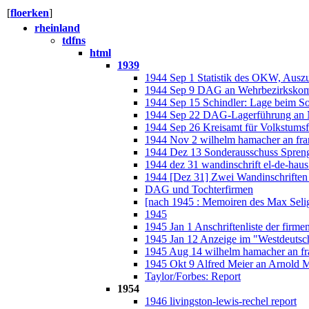
[
floerken
]
rheinland
tdfns
html
1939
1944 Sep 1 Statistik des OKW, Ausz
1944 Sep 9 DAG an Wehrbezirksk
1944 Sep 15 Schindler: Lage beim So
1944 Sep 22 DAG-Lagerführung an 
1944 Sep 26 Kreisamt für Volkstumsf
1944 Nov 2 wilhelm hamacher an fran
1944 Dez 13 Sonderausschuss Sprengs
1944 dez 31 wandinschrift el-de-haus
1944 [Dez 31] Zwei Wandinschrifte
DAG und Tochterfirmen
[nach 1945 : Memoiren des Max Sel
1945
1945 Jan 1 Anschriftenliste der firme
1945 Jan 12 Anzeige im "Westdeutsc
1945 Aug 14 wilhelm hamacher an fra
1945 Okt 9 Alfred Meier an Arnold M
Taylor/Forbes: Report
1954
1946 livingston-lewis-rechel report