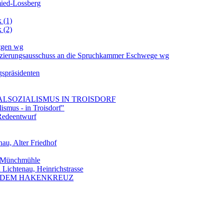
ied-Lossberg
 (1)
 (2)
utgen wg
ifizierungsausschuss an die Spruchkammer Eschwege wg
spräsidenten
ONALSOZIALISMUS IN TROISDORF
ismus - in Troisdorf"
Redeentwurf
au, Alter Friedhof
f, Münchmühle
 Lichtenau, Heinrichstrasse
ER DEM HAKENKREUZ