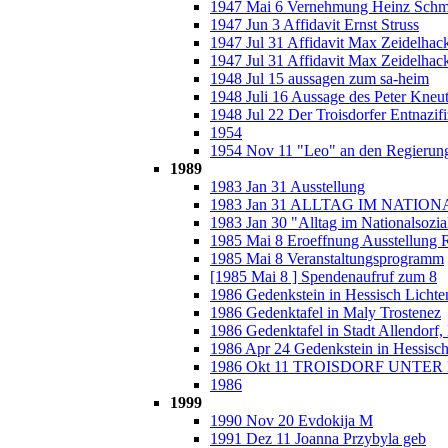
1947 Mai 6 Vernehmung Heinz Schm
1947 Jun 3 Affidavit Ernst Struss
1947 Jul 31 Affidavit Max Zeidelhack
1947 Jul 31 Affidavit Max Zeidelhack
1948 Jul 15 aussagen zum sa-heim
1948 Juli 16 Aussage des Peter Kne
1948 Jul 22 Der Troisdorfer Entnaz
1954
1954 Nov 11 "Leo" an den Regierung
1989
1983 Jan 31 Ausstellung
1983 Jan 31 ALLTAG IM NATI
1983 Jan 30 "Alltag im Nationalsozial
1985 Mai 8 Eroeffnung Ausstellung 
1985 Mai 8 Veranstaltungsprogramm
[1985 Mai 8 ] Spendenaufruf zum 8
1986 Gedenkstein in Hessisch Lichten
1986 Gedenktafel in Maly Trostenez
1986 Gedenktafel in Stadt Allendor
1986 Apr 24 Gedenkstein in Hessisch
1986 Okt 11 TROISDORF UNT
1986
1999
1990 Nov 20 Evdokija M
1991 Dez 11 Joanna Przybyla geb