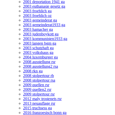
2001 deportation 1941 ga
2003 euthanasie gesetz ga
2003 froehlich ga
2003 froehlich oz
2003 gemeinderat ga
2003 gemeinderat1933 ga
2003 hamacher ga
2003 judenboykott ga
2003 kommunisten1933 ga
2003 langen bgm ga
2003 schutzhaft ga
2003 volkshaus ga
2004 luxemburger ga
2008 ausstellung rsr
2008 ausstellung2 rsa
2008 rkn ga
2008 stolpertour rb
2008 stolpertour rsa
2009 quellen rsr
2009 quellen2 rsr
2009 stolpertour rsr
2012 maly trostenets rsr
2013 neuauflage rsr
2015 truchsess ga
2016 franzoesisch bonn ga