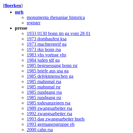
[
floerken
]
mrh
monumenta rhenaniae historica
register
presse
1933 0130 bonn im ga vom 28 01
1973 dombaufest ksa
1973 machtergreif ga
1973 rkn bonn rsa
1983 vhs vortrag vhs
1984 juden tdf ga
1985 begruessung bonn rsr
1985 briefe aus usa ga
1985 defektmenschen ga
1985 mahnmal rsa
1985 mahnmal rsr
1985 rundgang rsa
1985 rundgang rsr
1985 todesanzeigen rsa
1989 zwangsarbeiter rsa
1992 zwangsarbeiter rsa
1993 dag zwangsarbeiter huels
1993 germanengruppe eb
2000 cahn rsa