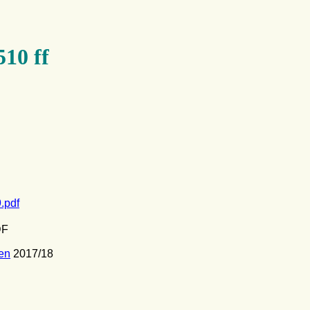
510 ff
.pdf
DF
en
2017/18