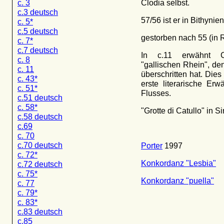
c. 3
Clodia selbst.
c.3 deutsch
57/56 ist er in Bithynien
c. 5*
c.5 deutsch
gestorben nach 55 (in 
c. 7*
c.7 deutsch
In c.11 erwähnt C
c. 8
"gallischen Rhein", de
c. 11
überschritten hat. Dies 
c. 43*
erste literarische Er
c. 51*
Flusses.
c.51 deutsch
c. 58*
"Grotte di Catullo" in S
c.58 deutsch
c.69
c. 70
c.70 deutsch
Porter
1997
c. 72*
Konkordanz "Lesbia"
c.72 deutsch
c. 75*
Konkordanz "puella"
c. 77
c. 79*
c. 83*
c.83 deutsch
c.85