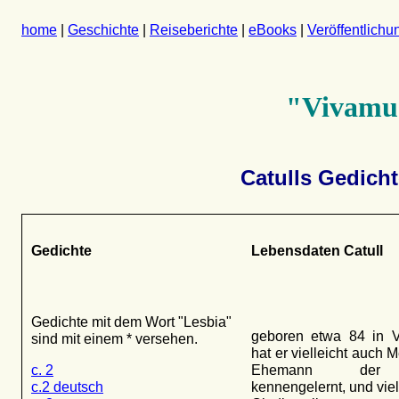
home
|
Geschichte
|
Reiseberichte
|
eBooks
|
Veröffentlich
"Vivamus
Catulls Gedich
Gedichte
Lebensdaten Catull
Gedichte mit dem Wort "Lesbia"
geboren etwa 84 in V
sind mit einem * versehen.
hat er vielleicht auch M
c. 2
Ehemann der 
c.2 deutsch
kennengelernt, und viel