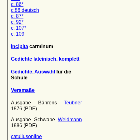
c. 86*
c.86 deutsch
c. 87*
c. 92*
c. 107*
c. 109
Incipita
carminum
Gedichte lateinisch, komplett
Gedichte, Auswahl
für die
Schule
Versmaße
Ausgabe Bährens
Teubner
1876 (PDF)
Ausgabe Schwabe
Weidmann
1886 (PDF)
catullusonline